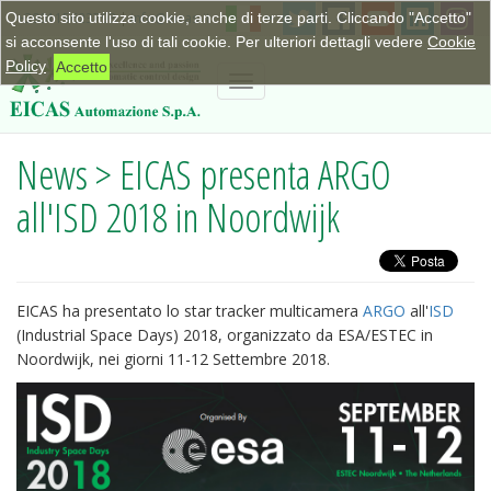
Questo sito utilizza cookie, anche di terze parti. Cliccando "Accetto"
+390115623798
|
info@eicas.it
si acconsente l'uso di tali cookie. Per ulteriori dettagli vedere
Cookie
Policy
Accetto
Toggle
navigation
News > EICAS presenta ARGO
all'ISD 2018 in Noordwijk
EICAS ha presentato lo star tracker multicamera
ARGO
all'
ISD
(Industrial Space Days) 2018, organizzato da ESA/ESTEC in
Noordwijk, nei giorni 11-12 Settembre 2018.