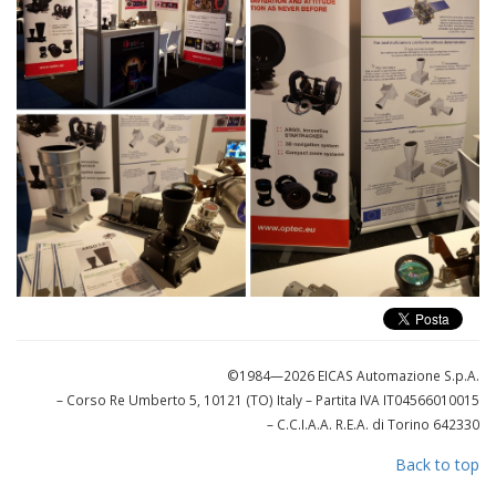
©1984—2026 EICAS Automazione S.p.A.
– Corso Re Umberto 5, 10121 (TO) Italy
– Partita IVA IT04566010015
– C.C.I.A.A. R.E.A. di Torino 642330
Back to top