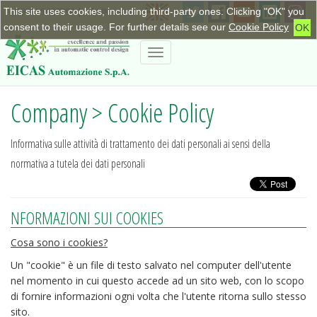
This site uses cookies, including third-party ones. Clicking "OK" you
+390115623798
|
info@eicas.it
consent to their usage. For further details see our
Cookie Policy
OK
Toggle
navigation
Company > Cookie Policy
Informativa sulle attività di trattamento dei dati personali ai sensi della
normativa a tutela dei dati personali
NFORMAZIONI SUI COOKIES
Cosa sono i cookies?
Un "cookie" è un file di testo salvato nel computer dell'utente
nel momento in cui questo accede ad un sito web, con lo scopo
di fornire informazioni ogni volta che l'utente ritorna sullo stesso
sito.